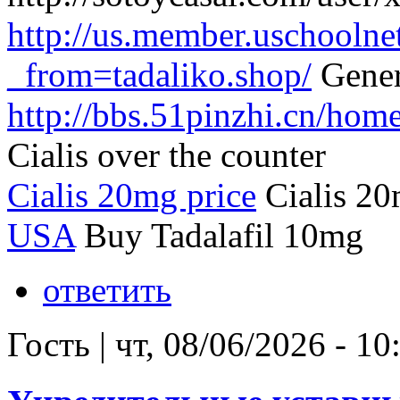
http://us.member.uschoolne
_from=tadaliko.shop/
Gener
http://bbs.51pinzhi.cn/h
Cialis over the counter
Cialis 20mg price
Cialis 20
USA
Buy Tadalafil 10mg
ответить
Гость
|
чт, 08/06/2026 - 10