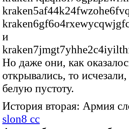
kraken5af44k24fwzohe6fvq
kraken6gf6o4rxewycqwjgf
и
kraken7jmgt7yhhe2c4iyilth
Но даже они, как оказало
открывались, то исчезали,
белую пустоту.
История вторая: Армия с
slon8 cc