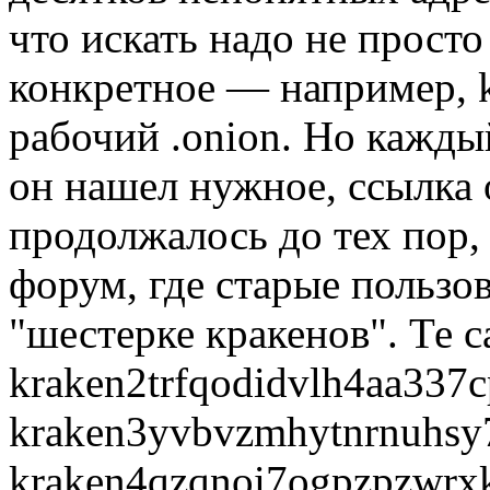
что искать надо не просто 
конкретное — например, k
рабочий .onion. Но каждый
он нашел нужное, ссылка 
продолжалось до тех пор, 
форум, где старые пользо
"шестерке кракенов". Те с
kraken2trfqodidvlh4aa337c
kraken3yvbvzmhytnrnuhsy7
kraken4qzqnoi7ogpzpzwrx