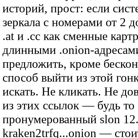
историй, прост: если сис
зеркала с номерами от 2 до
.at и .cc как сменные карт
длинными .onion-адресами
предложить, кроме беско
способ выйти из этой гонк
искать. Не кликать. Не до
из этих ссылок — будь то к
пронумерованный slon 12
kraken2trfq...onion — сто