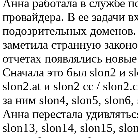
Анна работала в службе п
провайдера. В ее задачи 
подозрительных доменов. 
заметила странную законо
отчетах появлялись новые 
Сначала это был slon2 и slo
slon2.at и slon2 cc / slon2
за ним slon4, slon5, slon6, 
Анна перестала удивляться
slon13, slon14, slon15, slo