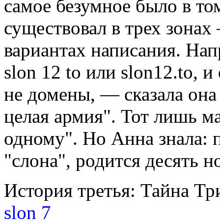
самое безумное было в то
существовал в трех зонах —
вариантах написания. На
slon 12 to или slon12.to, 
не домены, — сказала она
целая армия". Тот лишь м
одному". Но Анна знала: 
"слона", родится десять н
История третья: Тайна Тр
slon 7