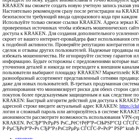
KRAKEN вы сможете создать новую учетную запись указав ун
Настоятельно рекомендуем сразу после регистрации на KRAK
безопасности требующий ввода одноразового кода при каждо
Используйте только свежие ссылки KRAKEN. Адреса зеркал KR
проверенных источниках чтобы избежать мошеннических сайт
доступа к KRAKEN. Для создания дополнительного усиленног
скроет от вашего интернет-провайдера факт использования се
к подобной активности. Проверяйте репутацию контрагентов
сделок и отзывы других пользователей. Надежные продавцы 
избежать мошенничества. Не игнорируйте систему гарантов и
информацию. Будьте осторожны с предложениями которые вы
уточнения деталей и никогда не переходите к внешним канала
пользователи выбирают площадку KRAKEN? Маркетплейс KRAK
разнообразный ассортимент представленный сотнями продавц
даже для новых пользователей. В-третьих продуманная систе
депонирования что минимизирует риски для обеих сторон сде
покупок более предсказуемым защищенным и как следствие по
KRAKEN: Быстрый алгоритм действий для доступа к KRAKEN: 1.
адресной строке введите актуальный адрес KRAKEN:
https:/
логин и сложный пароль или авторизуйтесь в системе KRAK
анонимности рассмотрите возможность использования VPN-серв
KRAKEN. РєСЂР°РєРµРЅ РѕС„РёС†РёР°Р»СЊРЅР°СЏ СЃСЃС‹Р
Р·РµСЂРєР°Р»Рѕ СЂР°Р±РѕС‡РµРµ СЃСЃС‹Р»РєР° РЅР° krab
ответить