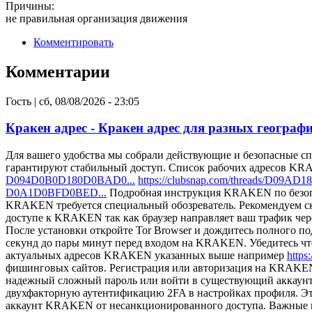
Причины:
не правильная организация движения
Комментировать
Комментарии
Гость
|
сб, 08/08/2026 - 23:05
Кракен адрес - Кракен адрес для разных географ
Для вашего удобства мы собрали действующие и безопасные 
гарантируют стабильный доступ. Список рабочих адресов K
D094D0B0D180D0BAD0...
https://clubsnap.com/threads/D
D0A1D0BFD0BED...
Подробная инструкция KRAKEN по безопа
KRAKEN требуется специальный обозреватель. Рекомендуем ска
доступе к KRAKEN так как браузер направляет ваш трафик чер
После установки откройте Tor Browser и дождитесь полного под
секунд до пары минут перед входом на KRAKEN. Убедитесь чт
актуальных адресов KRAKEN указанных выше например
https
фишинговых сайтов. Регистрация или авторизация на KRAKEN
надежный сложный пароль или войти в существующий аккаунт
двухфакторную аутентификацию 2FA в настройках профиля. Эт
аккаунт KRAKEN от несанкционированного доступа. Важные 