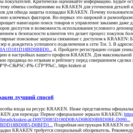
ы покупателей. Критически оценивайте информацию. Будьте о
тему обмена сообщениями на KRAKEN для уточнения деталей и 
нников для обхода защиты площадки KRAKEN. Почему пользов
анию ключевых факторов. Во-первых это широкий и разнообразн
ает навигацию поиск товаров и управление заказами даже для
ров диспутов и возможность использования условного депониро
нием к безопасности клиентов что делает процесс покупок бо
пулярные поисковые запросы связанные с доступом к KRAKEN: Б
аузер и дождитесь успешного подключения к сети Tor. 3. В адре
-D0A1D181D18BD0BBD0...
4. Пройдите регистрацию создав уник
ю в настройках вашего профиля KRAKEN. Для максимальной а
тацию продавца по отзывам и рейтингу перед совершением сдел
ёР°Р»СЊРЅС‹Р№ СЃР°Р№С‚ https kraken at
ракен лучший способ
способы входа на ресурс KRAKEN. Ниже представлены официал
RAKEN для перехода: Первое официальное зеркало KRAKEN:
http
com/threads/kraken-at-D097D0B5D180D0BAD0B0D0BBD0BE-D090...
D0BDD18BD0B5-D0BFD1...
Подробная инструкция KRAKEN по без
дки KRAKEN требуется специальный обозреватель. Рекомендуем 