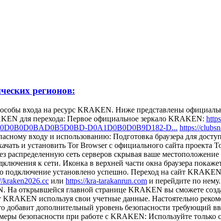
ических регионов:
способы входа на ресурс KRAKEN. Ниже представлены официал
RAKEN для перехода: Первое официальное зеркало KRAKEN:
htt
09AD180D0B0D0BAD0B5D0BD-D0A1D0B0D0B9D182-D...
https://cl
сному входу и использованию: Подготовка браузера для дост
чать и установить Tor Browser с официального сайта проекта T
ез распределенную сеть серверов скрывая ваше местоположение
ключения к сети. Иконка в верхней части окна браузера покажет
о подключение установлено успешно. Переход на сайт KRAKEN. 
://kraken2026.cc
или
https://kra-tarakanrun.com
и перейдите по нему.
. На открывшейся главной странице KRAKEN вы сможете созда
 KRAKEN используя свои учетные данные. Настоятельно реком
о добавит дополнительный уровень безопасности требующий вво
меры безопасности при работе с KRAKEN: Используйте тольк