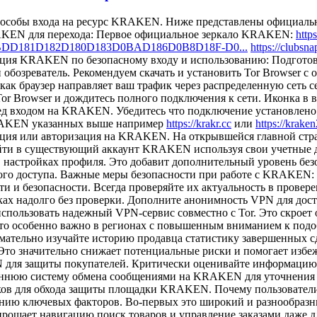
способы входа на ресурс KRAKEN. Ниже представлены официал
RAKEN для перехода: Первое официальное зеркало KRAKEN:
htt
98D0BDD181D182D180D183D0BAD186D0B8D18F-D0...
https://club
ция KRAKEN по безопасному входу и использованию: Подготовк
зреватель. Рекомендуем скачать и установить Tor Browser с о
к браузер направляет ваш трафик через распределенную сеть с
 Browser и дождитесь полного подключения к сети. Иконка в ве
еред входом на KRAKEN. Убедитесь что подключение установлен
KRAKEN указанных выше например
https://krakr.cc
или
https://krake
рация или авторизация на KRAKEN. На открывшейся главной ст
ти в существующий аккаунт KRAKEN используя свои учетные да
астройках профиля. Это добавит дополнительный уровень безо
го доступа. Важные меры безопасности при работе с KRAKEN:
и и безопасности. Всегда проверяйте их актуальность в прове
ах надолго без проверки. Дополните анонимность VPN для дос
ользовать надежный VPN-сервис совместно с Tor. Это скроет о
то особенно важно в регионах с повышенным вниманием к подо
льно изучайте историю продавца статистику завершенных сде
о значительно снижает потенциальные риски и помогает избеж
 для защиты покупателей. Критически оценивайте информацию.
ннюю систему обмена сообщениями на KRAKEN для уточнения де
нников для обхода защиты площадки KRAKEN. Почему пользов
анию ключевых факторов. Во-первых это широкий и разнообразн
ает навигацию поиск товаров и управление заказами даже для