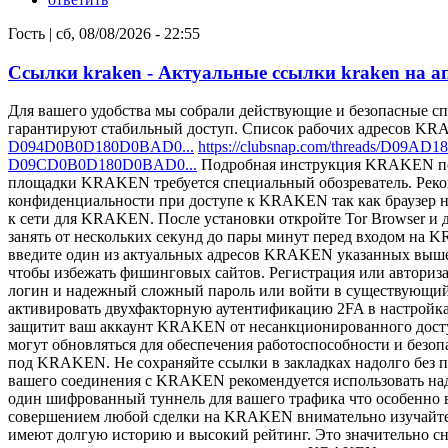
Гость
|
сб, 08/08/2026 - 22:55
Ссылки kraken - Актуальные ссылки kraken на а
Для вашего удобства мы собрали действующие и безопасные 
гарантируют стабильный доступ. Список рабочих адресов K
D094D0B0D180D0BAD0...
https://clubsnap.com/threads/D
D09CD0B0D180D0BAD0...
Подробная инструкция KRAKEN по б
площадки KRAKEN требуется специальный обозреватель. Рекоме
конфиденциальности при доступе к KRAKEN так как браузер на
к сети для KRAKEN. После установки откройте Tor Browser и д
занять от нескольких секунд до пары минут перед входом на
введите один из актуальных адресов KRAKEN указанных выш
чтобы избежать фишинговых сайтов. Регистрация или автори
логин и надежный сложный пароль или войти в существующий
активировать двухфакторную аутентификацию 2FA в настройка
защитит ваш аккаунт KRAKEN от несанкционированного дост
могут обновляться для обеспечения работоспособности и безо
под KRAKEN. Не сохраняйте ссылки в закладках надолго без 
вашего соединения с KRAKEN рекомендуется использовать наде
один шифрованный туннель для вашего трафика что особенно
совершением любой сделки на KRAKEN внимательно изучайте
имеют долгую историю и высокий рейтинг. Это значительно с