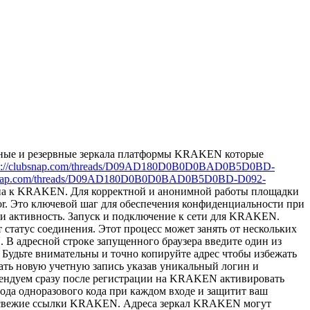
ьные и резервные зеркала платформы KRAKEN которые
ps://clubsnap.com/threads/D09AD180D0B0D0BAD0B5D0BD-
ubsnap.com/threads/D09AD180D0B0D0BAD0B5D0BD-D092-
упа к KRAKEN. Для корректной и анонимной работы площадки
or. Это ключевой шаг для обеспечения конфиденциальности при
 и активность. Запуск и подключение к сети для KRAKEN.
 статус соединения. Этот процесс может занять от нескольких
В адресной строке запущенного браузера введите один из
 Будьте внимательны и точно копируйте адрес чтобы избежать
ть новую учетную запись указав уникальный логин и
ендуем сразу после регистрации на KRAKEN активировать
да одноразового кода при каждом входе и защитит ваш
о свежие ссылки KRAKEN. Адреса зеркал KRAKEN могут