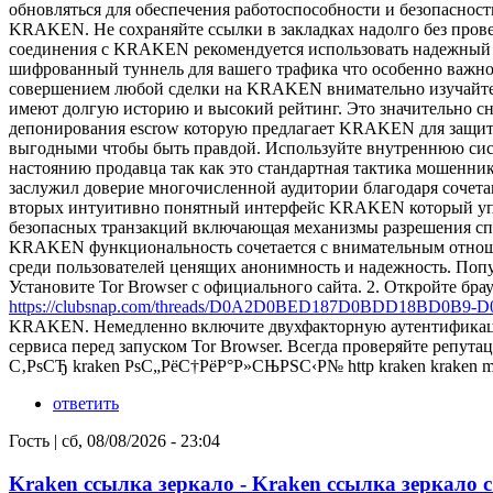
обновляться для обеспечения работоспособности и безопаснос
KRAKEN. Не сохраняйте ссылки в закладках надолго без пров
соединения с KRAKEN рекомендуется использовать надежный VP
шифрованный туннель для вашего трафика что особенно важн
совершением любой сделки на KRAKEN внимательно изучайте
имеют долгую историю и высокий рейтинг. Это значительно с
депонирования escrow которую предлагает KRAKEN для защит
выгодными чтобы быть правдой. Используйте внутреннюю сис
настоянию продавца так как это стандартная тактика моше
заслужил доверие многочисленной аудитории благодаря сочет
вторых интуитивно понятный интерфейс KRAKEN который упрощ
безопасных транзакций включающая механизмы разрешения спо
KRAKEN функциональность сочетается с внимательным отноше
среди пользователей ценящих анонимность и надежность. По
Установите Tor Browser с официального сайта. 2. Откройте бр
https://clubsnap.com/threads/D0A2D0BED187D0BDD18BD0B9-
KRAKEN. Немедленно включите двухфакторную аутентификаци
сервиса перед запуском Tor Browser. Всегда проверяйте реп
С‚РѕСЂ kraken РѕС„РёС†РёР°Р»СЊРЅС‹Р№ http kraken kraken
ответить
Гость
|
сб, 08/08/2026 - 23:04
Kraken ссылка зеркало - Kraken ссылка зеркало