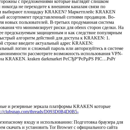
сторожны с предложениями которые выглядят слишком
никогда не переходите к внешним каналам связи по
атели выбирают площадку KRAKEN? Маркетплейс KRAKEN
ый ассортимент представленный сотнями продавцов. Во-
 новых пользователей. В-третьих продуманная система
вания что минимизирует риски для обеих сторон сделки. На
лее предсказуемым защищенным и как следствие популярным
ыстрый алгоритм действий для доступа к KRAKEN: 1.
сной строке введите актуальный адрес KRAKEN:
альный логин и сложный пароль или авторизуйтесь в системе
нонимности рассмотрите возможность использования VPN-
ки на KRAKEN. kraken darkmarket РєСЂР°РєРµРЅ РІС…РѕРґ
ьные и резервные зеркала платформы KRAKEN которые
s://clubsnap.com/threads/D093D0B4D0B5-
опасному входу и использованию: Подготовка браузера для
скачать и установить Tor Browser с официального сайта