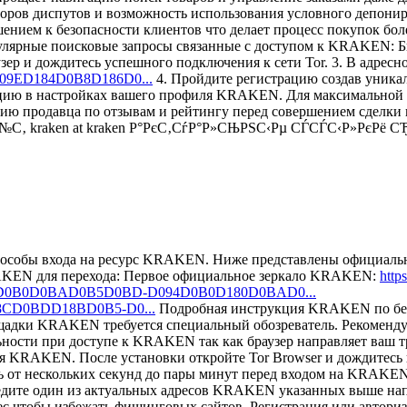
ров диспутов и возможность использования условного депониро
нием к безопасности клиентов что делает процесс покупок бо
пулярные поисковые запросы связанные с доступом к KRAKEN: Б
аузер и дождитесь успешного подключения к сети Tor. 3. В адре
D09ED184D0B8D186D0...
4. Пройдите регистрацию создав уника
ю в настройках вашего профиля KRAKEN. Для максимальной а
утацию продавца по отзывам и рейтингу перед совершением сде
°Р№С‚ kraken at kraken Р°РєС‚СѓР°Р»СЊРЅС‹Рµ СЃСЃС‹Р»РєРё
способы входа на ресурс KRAKEN. Ниже представлены официал
RAKEN для перехода: Первое официальное зеркало KRAKEN:
htt
AD180D0B0D0BAD0B5D0BD-D094D0B0D180D0BAD0...
18CD0BDD18BD0B5-D0...
Подробная инструкция KRAKEN по безо
дки KRAKEN требуется специальный обозреватель. Рекомендуем 
ьности при доступе к KRAKEN так как браузер направляет ваш т
ля KRAKEN. После установки откройте Tor Browser и дождитесь 
ять от нескольких секунд до пары минут перед входом на KRAKE
ведите один из актуальных адресов KRAKEN указанных выше н
дрес чтобы избежать фишинговых сайтов. Регистрация или авто