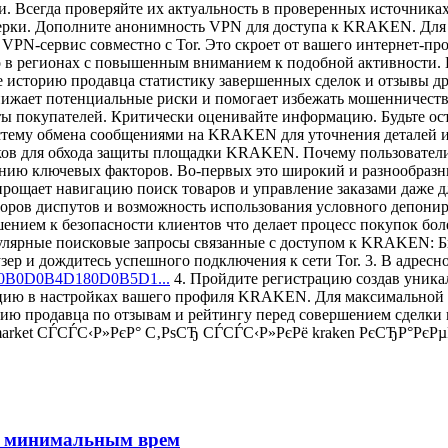
ти. Всегда проверяйте их актуальность в проверенных источни
ерки. Дополните анонимность VPN для доступа к KRAKEN. Для 
N-сервис совместно с Tor. Это скроет от вашего интернет-пров
о в регионах с повышенным вниманием к подобной активности.
 историю продавца статистику завершенных сделок и отзывы 
нижает потенциальные риски и помогает избежать мошенничеств
ы покупателей. Критически оценивайте информацию. Будьте о
тему обмена сообщениями на KRAKEN для уточнения деталей и 
нников для обхода защиты площадки KRAKEN. Почему пользов
анию ключевых факторов. Во-первых это широкий и разнообразн
ает навигацию поиск товаров и управление заказами даже для
ров диспутов и возможность использования условного депониро
нием к безопасности клиентов что делает процесс покупок бо
пулярные поисковые запросы связанные с доступом к KRAKEN: Б
аузер и дождитесь успешного подключения к сети Tor. 3. В адре
D0B0D0B4D180D0B5D1...
4. Пройдите регистрацию создав уника
ю в настройках вашего профиля KRAKEN. Для максимальной а
утацию продавца по отзывам и рейтингу перед совершением сд
 market СЃСЃС‹Р»РєР° С‚РѕСЂ СЃСЃС‹Р»РєРё kraken РєСЂР°РєРµ
 с минимальным врем