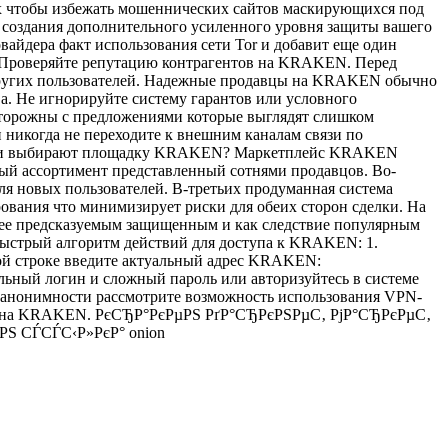
ках чтобы избежать мошеннических сайтов маскирующихся под
создания дополнительного усиленного уровня защиты вашего
айдера факт использования сети Tor и добавит еще один
 Проверяйте репутацию контрагентов на KRAKEN. Перед
других пользователей. Надежные продавцы на KRAKEN обычно
а. Не игнорируйте систему гарантов или условного
сторожны с предложениями которые выглядят слишком
никогда не переходите к внешним каналам связи по
атели выбирают площадку KRAKEN? Маркетплейс KRAKEN
ый ассортимент представленный сотнями продавцов. Во-
 новых пользователей. В-третьих продуманная система
вания что минимизирует риски для обеих сторон сделки. На
лее предсказуемым защищенным и как следствие популярным
ыстрый алгоритм действий для доступа к KRAKEN: 1.
сной строке введите актуальный адрес KRAKEN:
льный логин и сложный пароль или авторизуйтесь в системе
нонимности рассмотрите возможность использования VPN-
елки на KRAKEN. РєСЂР°РєРµРЅ РґР°СЂРєРЅРµС‚ РјР°СЂРєРµС‚
РЅ СЃСЃС‹Р»РєР° onion