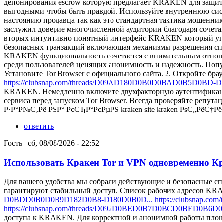
депонирования escrow которую предлагает KRAKEN для защит
выгодными чтобы быть правдой. Используйте внутреннюю сис
настоянию продавца так как это стандартная тактика моше
заслужил доверие многочисленной аудитории благодаря сочет
вторых интуитивно понятный интерфейс KRAKEN который упрощ
безопасных транзакций включающая механизмы разрешения спо
KRAKEN функциональность сочетается с внимательным отноше
среди пользователей ценящих анонимность и надежность. По
Установите Tor Browser с официального сайта. 2. Откройте бр
https://clubsnap.com/threads/D09AD180D0B0D0BAD0B5D0BD
KRAKEN. Немедленно включите двухфакторную аутентификаци
сервиса перед запуском Tor Browser. Всегда проверяйте репу
Р·Р°Р№С‚Рё РЅР° РєСЂР°РєРµРЅ kraken site kraken РѕС„РёС†Р
ответить
Гость
|
сб, 08/08/2026 - 22:52
Использовать Кракен Tor и VPN одновременно К
Для вашего удобства мы собрали действующие и безопасные 
гарантируют стабильный доступ. Список рабочих адресов K
D0BDD0B0D0B9D182D0B8-D180D0B0D...
https://clubsnap.
https://clubsnap.com/threads/D092D0BED0B7D0BCD0BED0B6
доступа к KRAKEN. Для корректной и анонимной работы площа