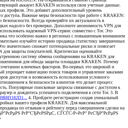
ствующий аккаунт KRAKEN используя свои учетные данные.
ках профиля. Это добавит дополнительный уровень
го доступа. Важные меры безопасности при работе с KRAKEN:
безопасности. Всегда проверяйте их актуальность в
ках надолго без проверки. Дополните анонимность VPN для
спользовать надежный VPN-сервис совместно с Tor. Это
афика что особенно важно в регионах с повышенным вниманием
ательно изучайте историю продавца статистику завершенных
то значительно снижает потенциальные риски и помогает
N для защиты покупателей. Критически оценивайте
внутреннюю систему обмена сообщениями на KRAKEN для
ка мошенников для обхода защиты площадки KRAKEN. Почему
очетанию ключевых факторов. Во-первых это широкий и
й упрощает навигацию поиск товаров и управление заказами
оров диспутов и возможность использования условного
тношением к безопасности клиентов что делает процесс
ть. Популярные поисковые запросы связанные с доступом к
аузер и дождитесь успешного подключения к сети Tor. 3. В
0B8D182D1...
4. Пройдите регистрацию создав уникальный
стройках вашего профиля KRAKEN. Для максимальной
продавца по отзывам и рейтингу перед совершением сделки на
Р°РєРµРЅ РґР°СЂРєРЅРµС‚ СЃСЃС‹Р»РєР° РєСЂР°РєРµРЅ
‹