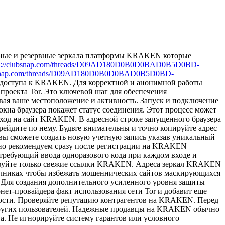
ьные и резервные зеркала платформы KRAKEN которые
ps://clubsnap.com/threads/D09AD180D0B0D0BAD0B5D0BD-
ubsnap.com/threads/D09AD180D0B0D0BAD0B5D0BD-
 доступа к KRAKEN. Для корректной и анонимной работы
проекта Tor. Это ключевой шаг для обеспечения
вая ваше местоположение и активность. Запуск и подключение
окна браузера покажет статус соединения. Этот процесс может
ход на сайт KRAKEN. В адресной строке запущенного браузера
рейдите по нему. Будьте внимательны и точно копируйте адрес
 сможете создать новую учетную запись указав уникальный
но рекомендуем сразу после регистрации на KRAKEN
требующий ввода одноразового кода при каждом входе и
ьзуйте только свежие ссылки KRAKEN. Адреса зеркал KRAKEN
сточниках чтобы избежать мошеннических сайтов маскирующихся
Для создания дополнительного усиленного уровня защиты
ет-провайдера факт использования сети Tor и добавит еще
ости. Проверяйте репутацию контрагентов на KRAKEN. Перед
других пользователей. Надежные продавцы на KRAKEN обычно
а. Не игнорируйте систему гарантов или условного