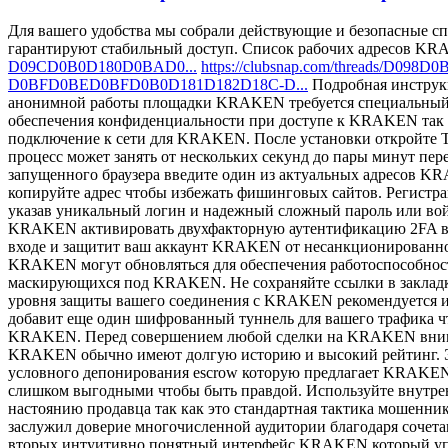
Для вашего удобства мы собрали действующие и безопасные 
гарантируют стабильный доступ. Список рабочих адресов K
D09CD0B0D180D0BAD0...
https://clubsnap.com/threads/D0
D0BFD0BED0BFD0B0D181D182D18C-D...
Подробная инструк
анонимной работы площадки KRAKEN требуется специальный обо
обеспечения конфиденциальности при доступе к KRAKEN так ка
подключение к сети для KRAKEN. После установки откройте Tor
процесс может занять от нескольких секунд до пары минут п
запущенного браузера введите один из актуальных адресов 
копируйте адрес чтобы избежать фишинговых сайтов. Регист
указав уникальный логин и надежный сложный пароль или вой
KRAKEN активировать двухфакторную аутентификацию 2FA в н
входе и защитит ваш аккаунт KRAKEN от несанкционированно
KRAKEN могут обновляться для обеспечения работоспособност
маскирующихся под KRAKEN. Не сохраняйте ссылки в закладк
уровня защиты вашего соединения с KRAKEN рекомендуется исп
добавит еще один шифрованный туннель для вашего трафика ч
KRAKEN. Перед совершением любой сделки на KRAKEN внимате
KRAKEN обычно имеют долгую историю и высокий рейтинг. Эт
условного депонирования escrow которую предлагает KRAKEN
слишком выгодными чтобы быть правдой. Используйте внутре
настоянию продавца так как это стандартная тактика моше
заслужил доверие многочисленной аудитории благодаря сочет
вторых интуитивно понятный интерфейс KRAKEN который упрощ