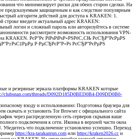
вания что минимизирует риски для обеих сторон сделки. На
лее предсказуемым защищенным и как следствие популярным
ыстрый алгоритм действий для доступа к KRAKEN: 1.
сной строке введите актуальный адрес KRAKEN:
льный логин и сложный пароль или авторизуйтесь в системе
нонимности рассмотрите возможность использования VPN-
лки на KRAKEN. РєР°Рє РїРѕРїРѕР»РЅРёС‚СЊ РєСЂР°РєРµРЅ
 СЂР°Р±РѕС‡РµРµ Р·РµСЂРєР°Р»Рѕ РєСЂР°РєРµРЅ
ьные и резервные зеркала платформы KRAKEN которые
ps://clubsnap.com/threads/D092D185D0BED0B4-D09DD0B0-
пасному входу и использованию: Подготовка браузера для
скачать и установить Tor Browser с официального сайта
рафик через распределенную сеть серверов скрывая ваше
полного подключения к сети. Иконка в верхней части окна
N. Убедитесь что подключение установлено успешно. Переход
апример
https://kra-tarakanrun.com
или
https://kraken2026.cc
и
ризация на KRAKEN. На открывшейся главной странице