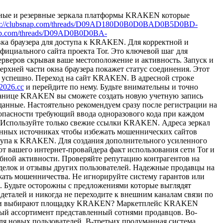
ьные и резервные зеркала платформы KRAKEN которые
ps://clubsnap.com/threads/D09AD180D0B0D0BAD0B5D0BD-
snap.com/threads/D09AD0B0D0BA-
а браузера для доступа к KRAKEN. Для корректной и
фициального сайта проекта Tor. Это ключевой шаг для
ерверов скрывая ваше местоположение и активность. Запуск и
рхней части окна браузера покажет статус соединения. Этот
о успешно. Переход на сайт KRAKEN. В адресной строке
n2026.cc
и перейдите по нему. Будьте внимательны и точно
ранице KRAKEN вы сможете создать новую учетную запись
нные. Настоятельно рекомендуем сразу после регистрации на
пасности требующий ввода одноразового кода при каждом
 Используйте только свежие ссылки KRAKEN. Адреса зеркал
ренных источниках чтобы избежать мошеннических сайтов
тупа к KRAKEN. Для создания дополнительного усиленного
т вашего интернет-провайдера факт использования сети Tor и
бной активности. Проверяйте репутацию контрагентов на
лок и отзывы других пользователей. Надежные продавцы на
ать мошенничества. Не игнорируйте систему гарантов или
 Будьте осторожны с предложениями которые выглядят
талей и никогда не переходите к внешним каналам связи по
атели выбирают площадку KRAKEN? Маркетплейс KRAKEN
ый ассортимент представленный сотнями продавцов. Во-
 новых пользователей. В-третьих продуманная система