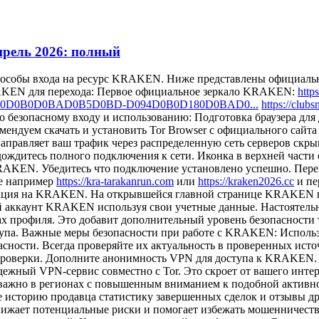
прель 2026: полный
способы входа на ресурс KRAKEN. Ниже представлены официал
RAKEN для перехода: Первое официальное зеркало KRAKEN:
htt
09AD180D0B0D0BAD0B5D0BD-D094D0B0D180D0BAD0...
https://cl
езопасному входу и использованию: Подготовка браузера для
ндуем скачать и установить Tor Browser с официального сайта 
правляет ваш трафик через распределенную сеть серверов скры
ождитесь полного подключения к сети. Иконка в верхней части 
 KRAKEN. Убедитесь что подключение установлено успешно. Пере
е например
https://kra-tarakanrun.com
или
https://kraken2026.cc
и пе
зация на KRAKEN. На открывшейся главной странице KRAKEN вы
 аккаунт KRAKEN используя свои учетные данные. Настоятель
х профиля. Это добавит дополнительный уровень безопасности 
упа. Важные меры безопасности при работе с KRAKEN: Испол
пасности. Всегда проверяйте их актуальность в проверенных и
проверки. Дополните анонимность VPN для доступа к KRAKEN. 
жный VPN-сервис совместно с Tor. Это скроет от вашего интерн
 важно в регионах с повышенным вниманием к подобной активн
 историю продавца статистику завершенных сделок и отзывы 
нижает потенциальные риски и помогает избежать мошенничеств