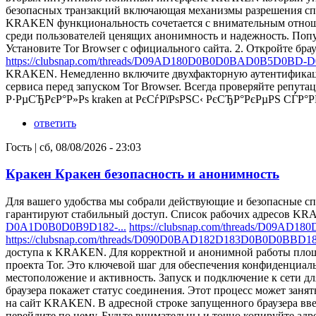
безопасных транзакций включающая механизмы разрешения спо
KRAKEN функциональность сочетается с внимательным отноше
среди пользователей ценящих анонимность и надежность. По
Установите Tor Browser с официального сайта. 2. Откройте бр
https://clubsnap.com/threads/D09AD180D0B0D0BAD0B5D0BD-
KRAKEN. Немедленно включите двухфакторную аутентификаци
сервиса перед запуском Tor Browser. Всегда проверяйте реп
Р·РµСЂРєР°Р»Рѕ kraken at РєСѓРїРѕРЅС‹ РєСЂР°РєРµРЅ СЃР
ответить
Гость
|
сб, 08/08/2026 - 23:03
Кракен Кракен безопасность и анонимность
Для вашего удобства мы собрали действующие и безопасные 
гарантируют стабильный доступ. Список рабочих адресов K
D0A1D0B0D0B9D182-...
https://clubsnap.com/threads/D09
https://clubsnap.com/threads/D090D0BAD182D183D0B0D0BBD
доступа к KRAKEN. Для корректной и анонимной работы площа
проекта Tor. Это ключевой шаг для обеспечения конфиденциал
местоположение и активность. Запуск и подключение к сети д
браузера покажет статус соединения. Этот процесс может зан
на сайт KRAKEN. В адресной строке запущенного браузера в
перейдите по нему. Будьте внимательны и точно копируйте а