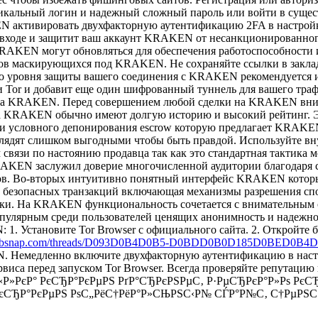
икальный логин и надежный сложный пароль или войти в суще
EN активировать двухфакторную аутентификацию 2FA в настрой
м входе и защитит ваш аккаунт KRAKEN от несанкционированно
AKEN могут обновляться для обеспечения работоспособности и 
ов маскирующихся под KRAKEN. Не сохраняйте ссылки в заклад
о уровня защиты вашего соединения с KRAKEN рекомендуется и
ти Tor и добавит еще один шифрованный туннель для вашего тр
 на KRAKEN. Перед совершением любой сделки на KRAKEN вним
на KRAKEN обычно имеют долгую историю и высокий рейтинг. Э
ли условного депонирования escrow которую предлагает KRAKE
глядят слишком выгодными чтобы быть правдой. Используйте 
м связи по настоянию продавца так как это стандартная такти
EN заслужил доверие многочисленной аудитории благодаря с
ов. Во-вторых интуитивно понятный интерфейс KRAKEN которы
ма безопасных транзакций включающая механизмы разрешения сп
лки. На KRAKEN функциональность сочетается с внимательным о
пулярным среди пользователей ценящих анонимность и надежнос
 Установите Tor Browser с официального сайта. 2. Откройте бр
/clubsnap.com/threads/D093D0B4D0B5-D0BDD0B0D185D0BED0B4D
EN. Немедленно включите двухфакторную аутентификацию в на
иса перед запуском Tor Browser. Всегда проверяйте репутацию 
»РєР° РєСЂР°РєРµРЅ РґР°СЂРєРЅРµС‚ Р·РµСЂРєР°Р»Рѕ РєСЂ
 РєСЂР°РєРµРЅ РѕС„РёС†РёР°Р»СЊРЅС‹Р№ СЃР°Р№С‚ С†РµРЅС